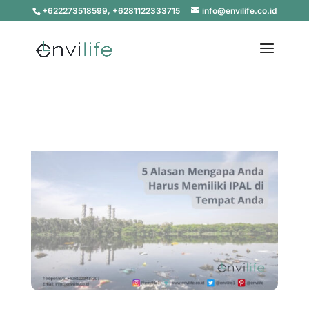
+622273518599, +6281122333715
info@envilife.co.id