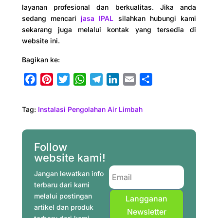
layanan profesional dan berkualitas. Jika anda
sedang mencari
jasa IPAL
silahkan hubungi kami
sekarang juga melalui kontak yang tersedia di
website ini.
Bagikan ke:
F
P
T
W
T
L
E
S
a
i
w
h
e
i
m
h
c
n
i
a
l
n
a
a
Tag:
Instalasi Pengolahan Air Limbah
e
t
t
t
e
k
i
r
b
e
t
s
g
e
l
e
o
r
e
A
r
d
Follow
o
e
r
p
a
I
website kami!
k
s
p
m
n
Jangan lewatkan info
t
terbaru dari kami
melalui postingan
Langganan
artikel dan produk
Newsletter