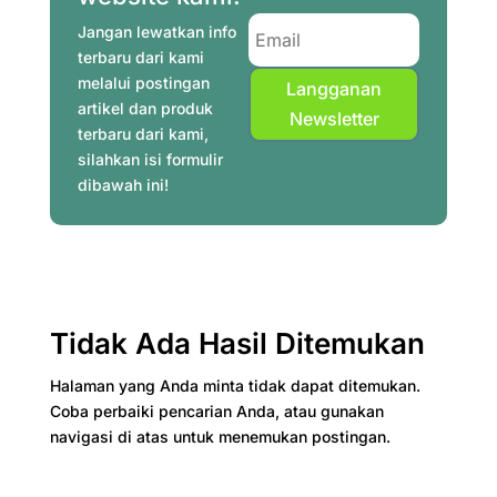
k
s
p
m
n
Jangan lewatkan info
t
terbaru dari kami
melalui postingan
Langganan
artikel dan produk
Newsletter
terbaru dari kami,
silahkan isi formulir
dibawah ini!
Tidak Ada Hasil Ditemukan
Halaman yang Anda minta tidak dapat ditemukan.
Coba perbaiki pencarian Anda, atau gunakan
navigasi di atas untuk menemukan postingan.