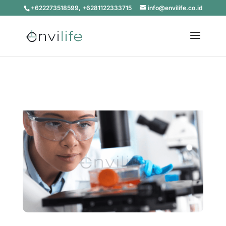
+622273518599, +6281122333715
info@envilife.co.id