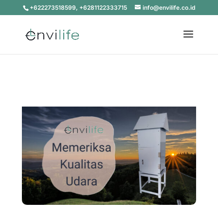
+622273518599, +6281122333715
info@envilife.co.id