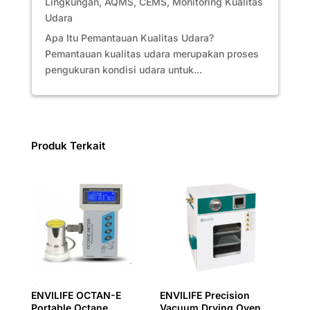
Lingkungan
,
AQMS
,
CEMS
,
Monitoring Kualitas
Udara
Apa Itu Pemantauan Kualitas Udara?
Pemantauan kualitas udara merupakan proses
pengukuran kondisi udara untuk...
Produk Terkait
ENVILIFE OCTAN-E
ENVILIFE Precision
Portable Octane
Vacuum Drying Oven