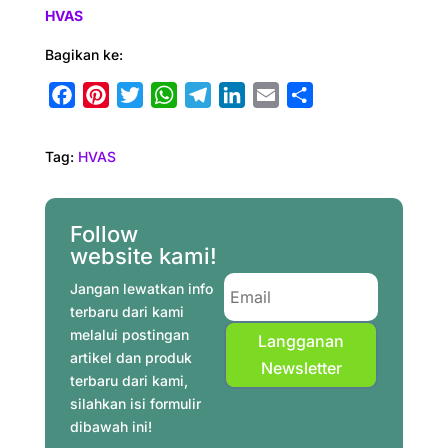
HVAS
Bagikan ke:
F
P
T
W
T
L
E
S
a
i
w
h
e
i
m
h
c
n
i
a
l
n
a
a
Tag:
HVAS
e
t
t
t
e
k
i
r
b
e
t
s
g
e
l
e
o
r
e
A
r
d
Follow
o
e
r
p
a
I
website kami!
k
s
p
m
n
Jangan lewatkan info
t
terbaru dari kami
melalui postingan
Langganan
artikel dan produk
Newsletter
terbaru dari kami,
silahkan isi formulir
dibawah ini!