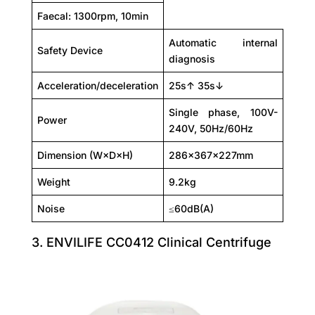
Faecal: 1300rpm, 10min
Automatic internal
Safety Device
diagnosis
Acceleration/deceleration
25s↑ 35s↓
Single phase, 100V-
Power
240V, 50Hz/60Hz
Dimension (W×D×H)
286×367×227mm
Weight
9.2kg
Noise
≤60dB(A)
3. ENVILIFE CC0412 Clinical Centrifuge