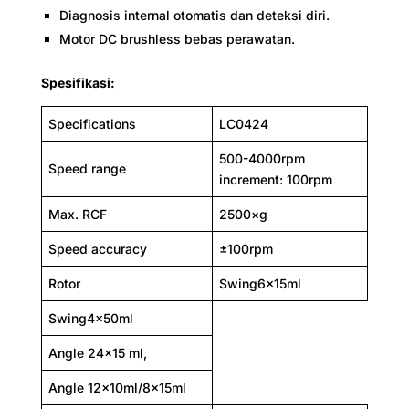
Diagnosis internal otomatis dan deteksi diri.
Motor DC brushless bebas perawatan.
Spesifikasi:
Specifications
LC0424
500-4000rpm
Speed range
increment: 100rpm
Max. RCF
2500×g
Speed accuracy
±100rpm
Rotor
Swing6×15ml
Swing4×50ml
Angle 24×15 ml,
Angle 12×10ml/8×15ml