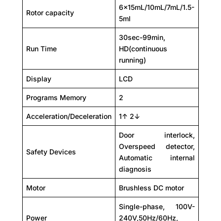
6x15mL/10mL/7mL/1.5-
Rotor capacity
5ml
30sec-99min,
Run Time
HD(continuous
running)
Display
LCD
Programs Memory
2
Acceleration/Deceleration
1↑ 2↓
Door interlock,
Overspeed detector,
Safety Devices
Automatic internal
diagnosis
Motor
Brushless DC motor
Single-phase, 100V-
Power
240V,50Hz/60Hz,