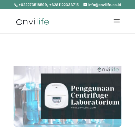
+622273518599, +6281122333715
info@envilife.co.id