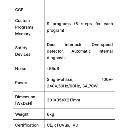
CGF
Custom
9 programs (6 steps for each
Programs
program)
Memory
Door interlock, Overspeed
Safety
detector, Automatic internal
Devices
diagnosis
Noise
≤56dB
Single-phase, 100V-
Power
240V,50Hz/60Hz, 3A,70W
Dimension
301X354X217mm
[WxDxH]
Weight
6kg
Certification
CE, cTUVus, IVD