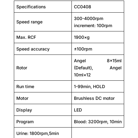
Specifications
CC0408
300-4000rpm
Speed range
increment: 100rpm
Max. RCF
1900×g
Speed accuracy
±100rpm
Angel 8×15ml
Rotor
(Default), Angel
10ml×12
Run time
1-99min, HOLD
Motor
Brushless DC motor
Display
LED
Program
Blood: 3200rpm, 10min
Urine: 1800rpm,5min