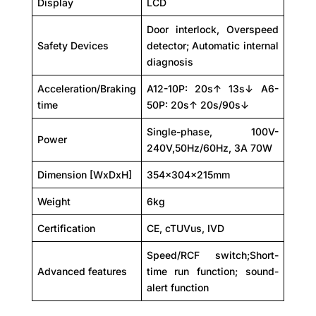
Display
LCD
Door interlock, Overspeed
Safety Devices
detector; Automatic internal
diagnosis
Acceleration/Braking
A12-10P: 20s↑ 13s↓ A6-
time
50P: 20s↑ 20s/90s↓
Single-phase, 100V-
Power
240V,50Hz/60Hz, 3A 70W
Dimension [WxDxH]
354×304×215mm
Weight
6kg
Certification
CE, cTUVus, IVD
Speed/RCF switch;Short-
Advanced features
time run function; sound-
alert function