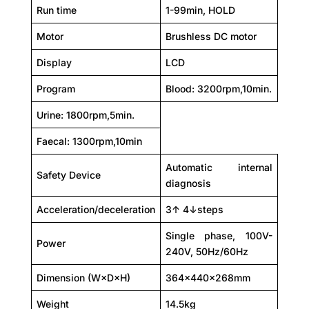
Run time
1-99min, HOLD
Motor
Brushless DC motor
Display
LCD
Program
Blood: 3200rpm,10min.
Urine: 1800rpm,5min.
Faecal: 1300rpm,10min
Automatic internal
Safety Device
diagnosis
Acceleration/deceleration
3↑ 4↓steps
Single phase, 100V-
Power
240V, 50Hz/60Hz
Dimension (W×D×H)
364×440×268mm
Weight
14.5kg