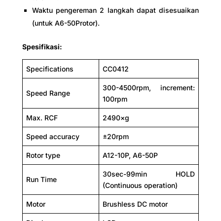
Waktu pengereman 2 langkah dapat disesuaikan
(untuk A6-50Protor).
Spesifikasi:
Specifications
CC0412
300-4500rpm, increment:
Speed Range
100rpm
Max. RCF
2490×g
Speed accuracy
±20rpm
Rotor type
A12-10P, A6-50P
30sec-99min HOLD
Run Time
(Continuous operation)
Motor
Brushless DC motor