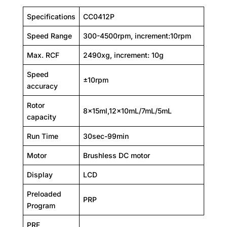
Specifications
CC0412P
Speed Range
300-4500rpm, increment:10rpm
Max. RCF
2490xg, increment: 10g
Speed
±10rpm
accuracy
Rotor
8x15ml,12x10mL/7mL/5mL
capacity
Run Time
30sec-99min
Motor
Brushless DC motor
Display
LCD
Preloaded
PRP
Program
PRF