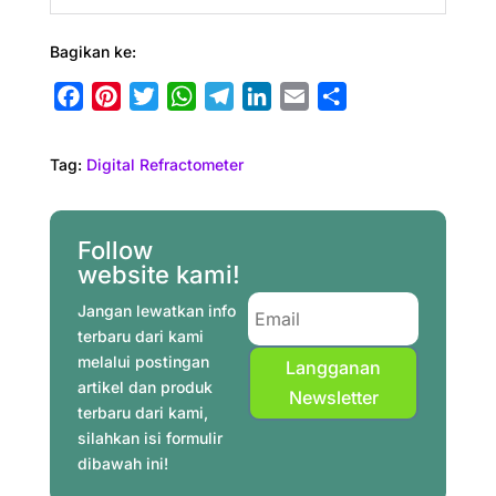
Bagikan ke:
F
P
T
W
T
L
E
S
a
i
w
h
e
i
m
h
c
n
i
a
l
n
a
a
Tag:
Digital Refractometer
e
t
t
t
e
k
i
r
b
e
t
s
g
e
l
e
o
r
e
A
r
d
Follow
o
e
r
p
a
I
website kami!
k
s
p
m
n
Jangan lewatkan info
t
terbaru dari kami
melalui postingan
Langganan
artikel dan produk
Newsletter
terbaru dari kami,
silahkan isi formulir
dibawah ini!