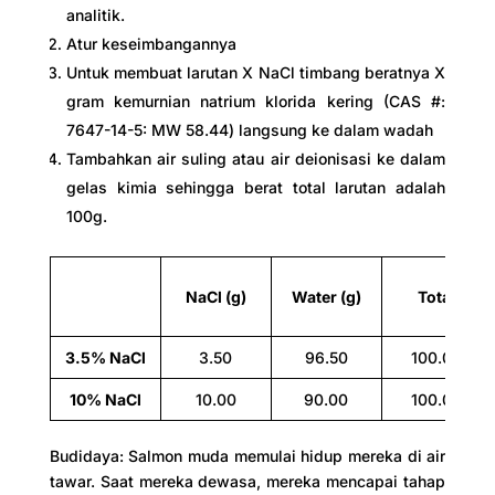
analitik.
Atur keseimbangannya
Untuk membuat larutan X NaCl timbang beratnya X
gram kemurnian natrium klorida kering (CAS #:
7647-14-5: MW 58.44) langsung ke dalam wadah
Tambahkan air suling atau air deionisasi ke dalam
gelas kimia sehingga berat total larutan adalah
100g.
NaCl (g)
Water (g)
Total
3.5% NaCl
3.50
96.50
100.00
10% NaCl
10.00
90.00
100.00
Budidaya: Salmon muda memulai hidup mereka di air
tawar. Saat mereka dewasa, mereka mencapai tahap