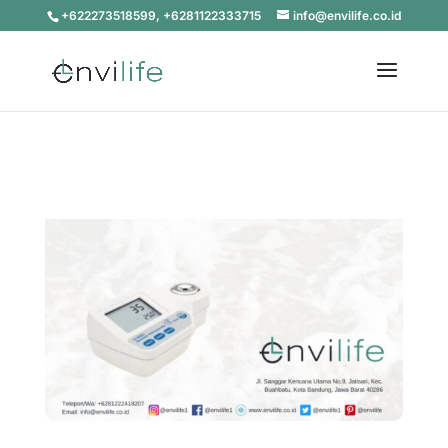
+622273518599, +6281122333715
info@envilife.co.id