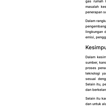
gas rumah k
masalah kes
penerapan su
Dalam rangka
pengembang
lingkungan d
emisi, pengg
Kesimp
Dalam kesimp
sumber, kand
proses pena
teknologi y
sesuai deng
Selain itu, 
dan berkelan
Selain itu k
dan untuk al