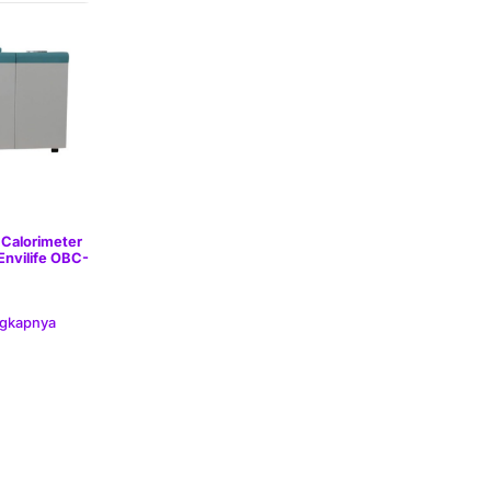
Calorimeter
Envilife OBC-
ngkapnya