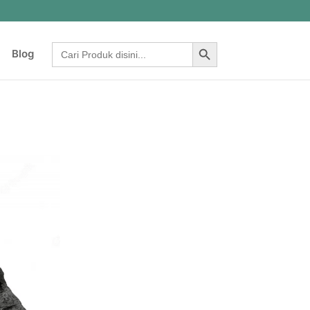
Search Button
Search
Blog
for: