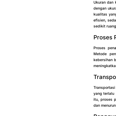
Ukuran dan k
dengan ukura
kualitas yan
efisien, sed
sedikit ruan
Proses
Proses pena
Metode pen
kebersihan b
meningkatkan
Transpo
Transportas
yang terlalu
itu, proses
dan menurunk