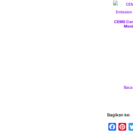
CEMS Cont
Moni
Baca
Bagikan ke:
F
P