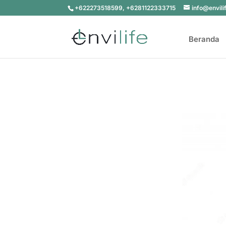
+622273518599, +6281122333715
info@envili
Beranda