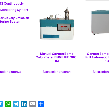
inuously Emission
toring System
Manual Oxygen Bomb
Oxygen Bomb 
Calorimeter ENVILIFE OBC-
Full Automatic 
1M
1C
 selengkapnya
Baca selengkapnya
Baca sele
T
W
T
L
E
S