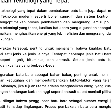
aan Teknologi yang Tepat
teknologi yang tepat dalam pembakaran batu bara juga dapat 
. Teknologi modern, seperti boiler canggih dan sistem kontrol 
engoptimalkan proses pembakaran dan mengurangi emisi polu
teknologi yang tepat, kualitas batu bara yang digunakan sebaga
malkan, menghasilkan energi yang lebih efisien dan mengurangi d
gkungan.
or-faktor tersebut, penting untuk memahami bahwa kualitas bat
ari satu jenis ke jenis lainnya. Terdapat beberapa jenis batu b
seperti lignit, bituminus, dan antrasit. Setiap jenis batu b
k dan kualitas yang berbeda-beda.
gunakan batu bara sebagai bahan bakar, penting untuk memili
an kebutuhan dan mempertimbangkan faktor-faktor yang tela
Misalnya, jika tujuan utama adalah menghasilkan energi yang kuat
ngan kandungan karbon tinggi seperti antrasit dapat menjadi pilih
u diingat bahwa penggunaan batu bara sebagai sumber energi j
tif terhadap lingkungan. Proses pembakaran batu bara mengha