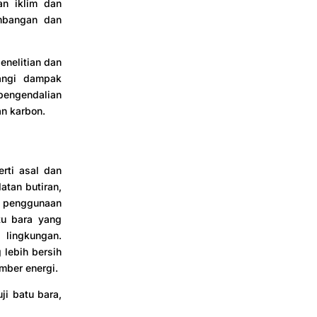
an iklim dan
embangan dan
enelitian dan
angi dampak
pengendalian
an karbon.
rti asal dan
atan butiran,
a penggunaan
tu bara yang
 lingkungan.
 lebih bersih
mber energi.
i batu bara,