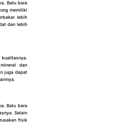
ya. Batu bara
rung memiliki
erbakar lebih
dat dan lebih
kualitasnya.
mineral dan
an juga dapat
ainnya.
a. Batu bara
asnya. Selain
usakan fisik