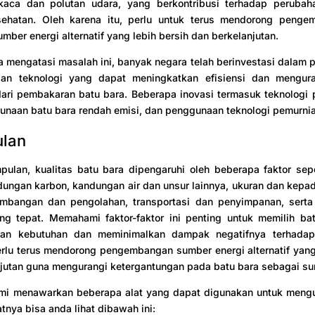
aca dan polutan udara, yang berkontribusi terhadap perubah
ehatan. Oleh karena itu, perlu untuk terus mendorong peng
mber energi alternatif yang lebih bersih dan berkelanjutan.
 mengatasi masalah ini, banyak negara telah berinvestasi dalam p
an teknologi yang dapat meningkatkan efisiensi dan mengur
ari pembakaran batu bara. Beberapa inovasi termasuk teknologi 
unaan batu bara rendah emisi, dan penggunaan teknologi pemurni
ulan
ulan, kualitas batu bara dipengaruhi oleh beberapa faktor sepe
ungan karbon, kandungan air dan unsur lainnya, ukuran dan kepad
mbangan dan pengolahan, transportasi dan penyimpanan, sert
ang tepat. Memahami faktor-faktor ini penting untuk memilih ba
an kebutuhan dan meminimalkan dampak negatifnya terhadap
perlu terus mendorong pengembangan sumber energi alternatif yang
jutan guna mengurangi ketergantungan pada batu bara sebagai su
ami menawarkan beberapa alat yang dapat digunakan untuk menguj
atnya bisa anda lihat dibawah ini: