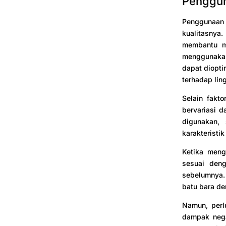
Penggun
Penggunaan 
kualitasnya
membantu m
menggunakan 
dapat diopti
terhadap lin
Selain fakt
bervariasi d
digunakan, 
karakteristi
Ketika meng
sesuai deng
sebelumnya. 
batu bara de
Namun, perl
dampak nega