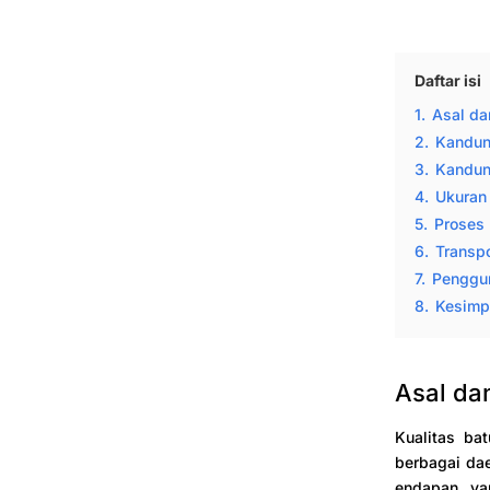
Daftar isi
1.
Asal da
2.
Kandun
3.
Kandun
4.
Ukuran
5.
Proses
6.
Transp
7.
Penggun
8.
Kesimp
Asal da
Kualitas ba
berbagai dae
endapan yan