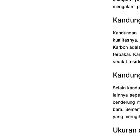
mengalami p
Kandun
Kandungan 
kualitasnya.
Karbon adal
terbakar. Ka
sedikit resi
Kandung
Selain kandu
lainnya sepe
cenderung me
bara. Sement
yang merugi
Ukuran 