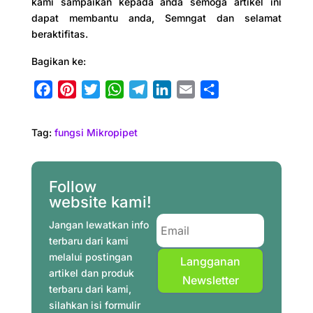
kami sampaikan kepada anda semoga artikel ini
dapat membantu anda, Semngat dan selamat
beraktifitas.
Bagikan ke:
F
P
T
W
T
L
E
S
a
i
w
h
e
i
m
h
c
n
i
a
l
n
a
a
Tag:
fungsi Mikropipet
e
t
t
t
e
k
i
r
b
e
t
s
g
e
l
e
o
r
e
A
r
d
Follow
o
e
r
p
a
I
website kami!
k
s
p
m
n
Jangan lewatkan info
t
terbaru dari kami
melalui postingan
Langganan
artikel dan produk
Newsletter
terbaru dari kami,
silahkan isi formulir