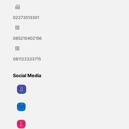

02273513301

085210402156

081122333715
Social Media
Ikuti
Ikuti
Ikuti