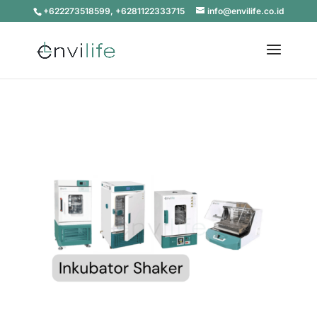
+622273518599, +6281122333715
info@envilife.co.id