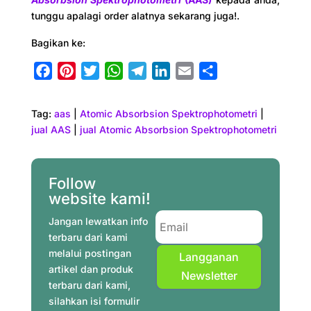
tunggu apalagi order alatnya sekarang juga!.
Bagikan ke:
F
P
T
W
T
L
E
S
a
i
w
h
e
i
m
h
c
n
i
a
l
n
a
a
Tag:
aas
|
Atomic Absorbsion Spektrophotometri
|
e
t
t
t
e
k
i
r
jual AAS
|
jual Atomic Absorbsion Spektrophotometri
b
e
t
s
g
e
l
e
o
r
e
A
r
d
o
e
r
p
a
I
Follow
website kami!
k
s
p
m
n
t
Jangan lewatkan info
terbaru dari kami
melalui postingan
Langganan
artikel dan produk
Newsletter
terbaru dari kami,
silahkan isi formulir