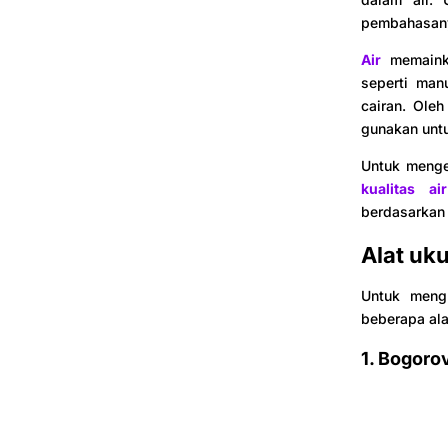
pembahasany
Air
memainka
seperti man
cairan. Oleh
gunakan unt
Untuk menge
kualitas a
berdasarkan 
Alat uku
Untuk mengu
beberapa alat
1. Bogoro