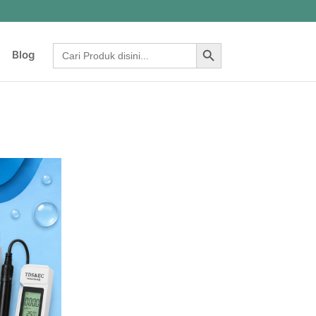
Search Button
Search
Blog
for: