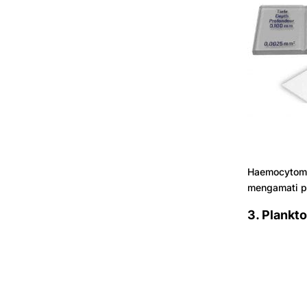
Haemocytome
mengamati pl
3. Plankt