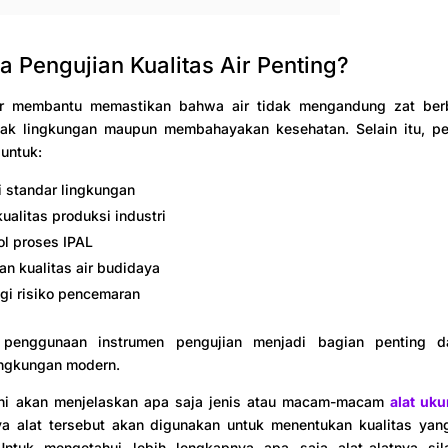
 Pengujian Kualitas Air Penting?
ir membantu memastikan bahwa air tidak mengandung zat be
ak lingkungan maupun membahayakan kesehatan. Selain itu, pen
 untuk:
 standar lingkungan
ualitas produksi industri
l proses IPAL
n kualitas air budidaya
i risiko pencemaran
, penggunaan instrumen pengujian menjadi bagian penting d
ingkungan modern.
i ini akan menjelaskan apa saja jenis atau macam-macam
alat uku
ya alat tersebut akan digunakan untuk menentukan kualitas yan
Untuk mengetahui lebih lengkapnya apa saja alat-alatnya si