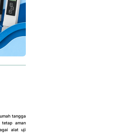
 rumah tangga
r tetap aman
gai alat uji