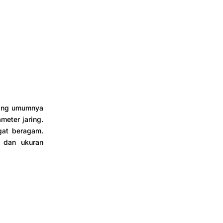
yang umumnya
meter jaring.
gat beragam.
s dan ukuran