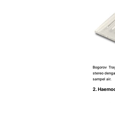
Bogorov Tra
stereo deng
sampel air.
2. Haemo