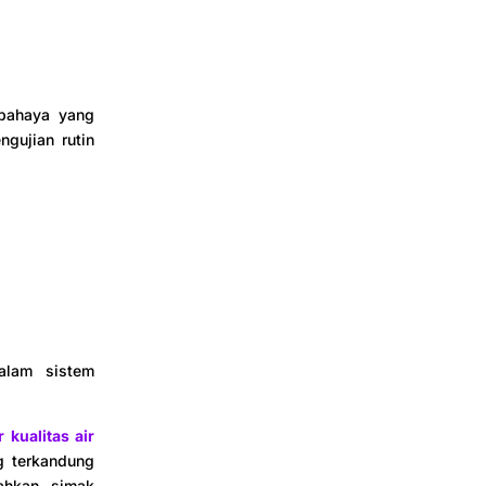
rbahaya yang
gujian rutin
alam sistem
r kualitas air
g terkandung
lahkan simak