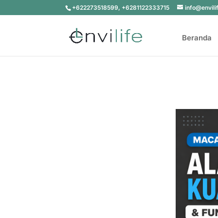
+622273518599, +6281122333715
info@envili
Beranda