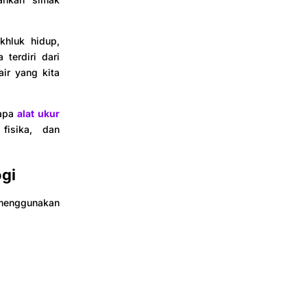
hluk hidup,
terdiri dari
air yang kita
rapa
alat ukur
fisika, dan
ogi
 menggunakan