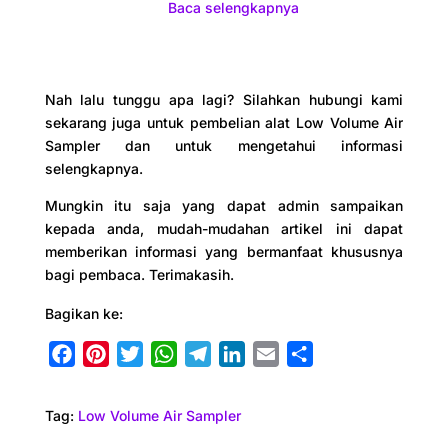
Baca selengkapnya
Nah lalu tunggu apa lagi? Silahkan hubungi kami
sekarang juga untuk pembelian alat Low Volume Air
Sampler dan untuk mengetahui informasi
selengkapnya.
Mungkin itu saja yang dapat admin sampaikan
kepada anda, mudah-mudahan artikel ini dapat
memberikan informasi yang bermanfaat khususnya
bagi pembaca. Terimakasih.
Bagikan ke:
F
P
T
W
T
L
E
S
a
i
w
h
e
i
m
h
c
n
i
a
l
n
a
a
Tag:
Low Volume Air Sampler
e
t
t
t
e
k
i
r