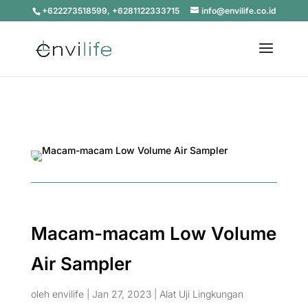
+622273518599, +6281122333715
info@envilife.co.id
Macam-macam Low Volume
Air Sampler
oleh
envilife
|
Jan 27, 2023
|
Alat Uji Lingkungan