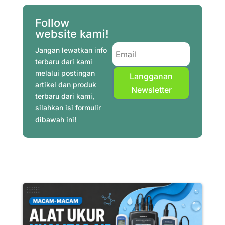
b
e
t
s
g
e
l
e
o
r
e
A
r
d
Follow
o
e
r
p
a
I
website kami!
k
s
p
m
n
Jangan lewatkan info
t
terbaru dari kami
melalui postingan
Langganan
artikel dan produk
Newsletter
terbaru dari kami,
silahkan isi formulir
dibawah ini!