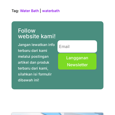
a
i
w
h
e
i
m
h
c
n
i
a
l
n
a
a
Tag:
Water Bath
|
waterbath
e
t
t
t
e
k
i
r
b
e
t
s
g
e
l
e
o
r
e
A
r
d
Follow
o
e
r
p
a
I
website kami!
k
s
p
m
n
Jangan lewatkan info
t
terbaru dari kami
melalui postingan
Langganan
artikel dan produk
Newsletter
terbaru dari kami,
silahkan isi formulir
dibawah ini!