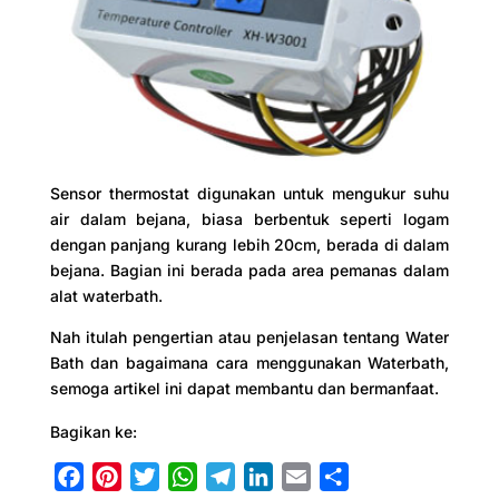
Sensor thermostat digunakan untuk mengukur suhu
air dalam bejana, biasa berbentuk seperti logam
dengan panjang kurang lebih 20cm, berada di dalam
bejana. Bagian ini berada pada area pemanas dalam
alat waterbath.
Nah itulah pengertian atau penjelasan tentang Water
Bath dan bagaimana cara menggunakan Waterbath,
semoga artikel ini dapat membantu dan bermanfaat.
Bagikan ke:
F
P
T
W
T
L
E
S