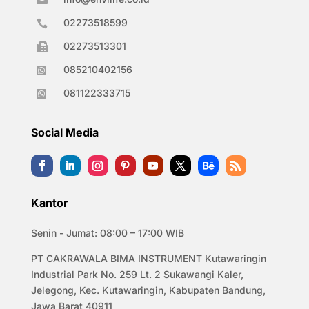
02273518599

02273513301

085210402156

081122333715

Social Media
Kantor
Senin - Jumat: 08:00 – 17:00 WIB
PT CAKRAWALA BIMA INSTRUMENT Kutawaringin
Industrial Park No. 259 Lt. 2 Sukawangi Kaler,
Jelegong, Kec. Kutawaringin, Kabupaten Bandung,
Jawa Barat 40911