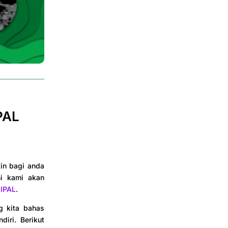
PAL
in bagi anda
ni kami akan
IPAL
.
g kita bahas
diri. Berikut