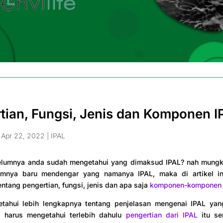
tian, Fungsi, Jenis dan Komponen I
|
Apr 22, 2022
|
IPAL
lumnya anda sudah mengetahui yang dimaksud IPAL? nah mungk
mnya baru mendengar yang namanya IPAL, maka di artikel i
tang pengertian, fungsi, jenis dan apa saja
komponen-komponen 
tahui lebih lengkapnya tentang penjelasan mengenai IPAL yan
a harus mengetahui terlebih dahulu
pengertian dari IPAL
itu sen