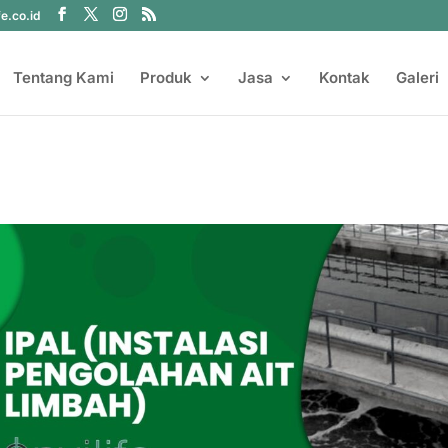
fe.co.id
Tentang Kami
Produk
Jasa
Kontak
Galeri