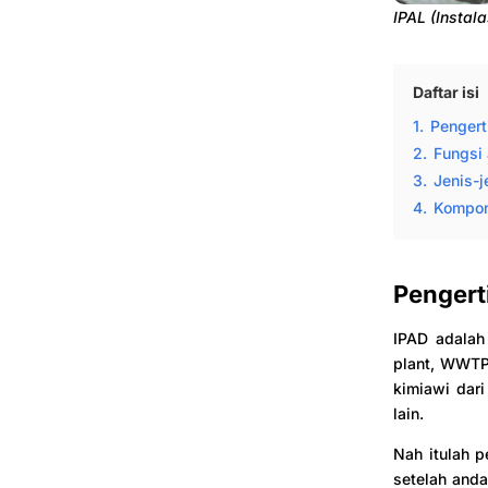
IPAL (Instal
Daftar isi
1.
Pengert
2.
Fungsi 
3.
Jenis-j
4.
Kompon
Pengert
IPAD adalah
plant, WWTP)
kimiawi dari
lain.
Nah itulah p
setelah anda