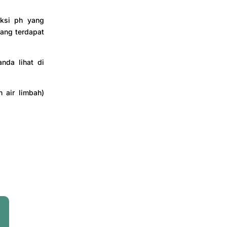
eksi ph yang
yang terdapat
nda lihat di
 air limbah)