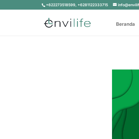
+622273518599, +6281122333715
info@envili
Beranda