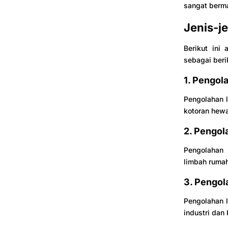
sangat berma
Jenis-je
Berikut ini 
sebagai berik
1. Pengol
Pengolahan l
kotoran hewa
2. Pengol
Pengolahan 
limbah rumah
3. Pengola
Pengolahan l
industri dan