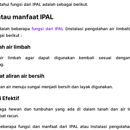
ahui fungsi dari IPAL adalah sebagai berikut.
atau manfaat IPAL
 adalah beberapa
fungsi dari IPAL
(instalasi pengolahan air limbah
ai berikut :
ah air limbah
ir limbah agar dapat digunakan kembali sesuai denga
g.
 aliran air bersih
an air menuju sungai menjadi bersih dan layak digunakan.
 Efektif
jaga hewan dan tumbuhan yang ada di dalam tanah dan air t
bat racun.
eberapa fungsi dan manfaat dari IPAL atau Instalasi pengolahan