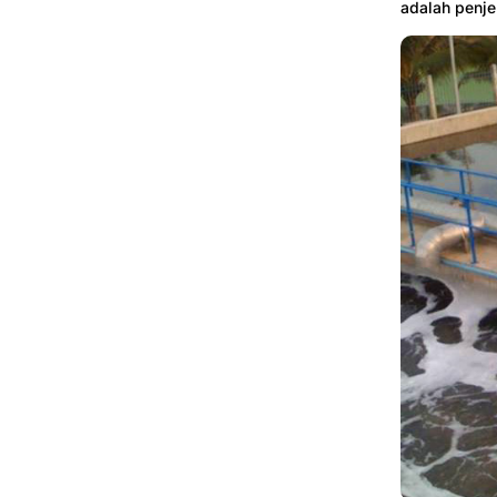
adalah penje