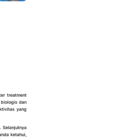
er treatment
biologis dan
ktivitas yang
. Selanjutnya
anda ketahui,