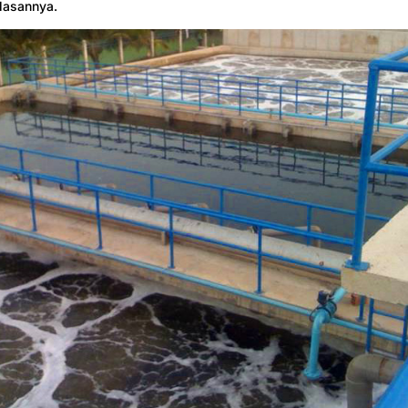
lasannya.