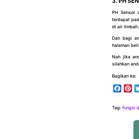
3. PH SE
PH Sensor a
terdapat pad
di air limbah
Dan bagi an
halaman berik
Nah jika an
silahkan and
Bagikan ke:
F
P
a
i
c
n
Tag:
fungsi i
e
t
b
e
o
r
o
e