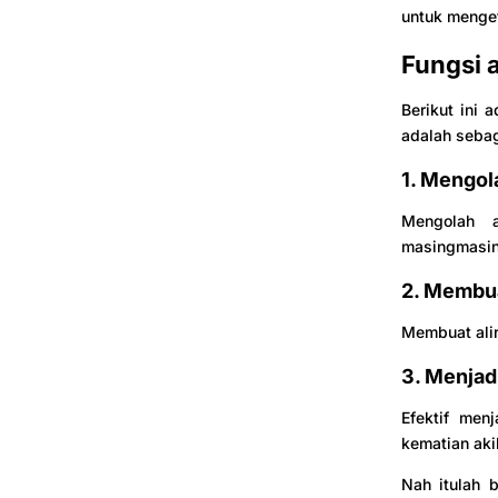
untuk menget
Fungsi 
Berikut ini
adalah sebag
1. Mengol
Mengolah a
masingmasin
2. Membuat
Membuat alir
3. Menjadi
Efektif men
kematian aki
Nah itulah b