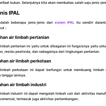
nfaat bukan. Selanjutnya kita akan membahas salah saju jenis-jeni
nis IPAL
adalah beberapa jenis-jenis dari
sistem IPAL
itu sendiri daiant
ut :
ahan air limbah pertanian
imbah pertanian ini yaitu untuk dibagaian ini fungsisnya yaitu u
n, residu pestisida, dan sebagainya dari lingkungan pertanian.
ahan air limbah perkotaan
limbah perkotaan ini dapat berfungsi untuk membuang limbah
 tangga lainnya.
han air limbah industri
imbah industri ini dapat mengolah limbah cair dari aktivitas manu
 komersial, termasuk juga aktivitas pertambangan.