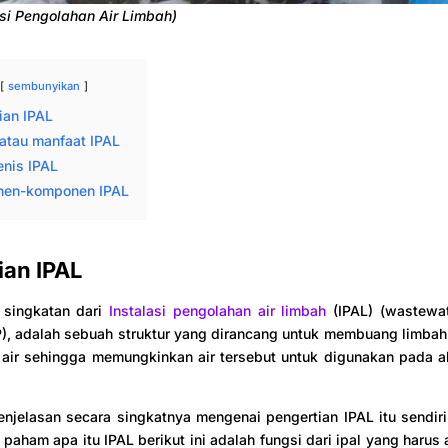
asi Pengolahan Air Limbah)
sembunyikan
ian IPAL
atau manfaat IPAL
enis IPAL
en-komponen IPAL
ian IPAL
 singkatan dari
Instalasi pengolahan air limbah
(IPAL) (wastewat
, adalah sebuah struktur yang dirancang untuk membuang limbah 
 air sehingga memungkinkan air tersebut untuk digunakan pada a
enjelasan secara singkatnya mengenai pengertian IPAL itu sendiri
 paham apa itu IPAL berikut ini adalah fungsi dari ipal yang harus 