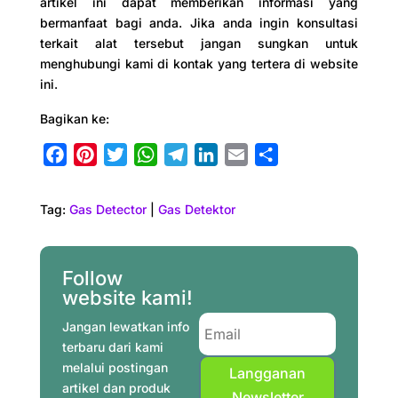
artikel ini dapat memberikan informasi yang
bermanfaat bagi anda. Jika anda ingin konsultasi
terkait alat tersebut jangan sungkan untuk
menghubungi kami di kontak yang tertera di website
ini.
Bagikan ke:
F
P
T
W
T
L
E
S
a
i
w
h
e
i
m
h
c
n
i
a
l
n
a
a
Tag:
Gas Detector
|
Gas Detektor
e
t
t
t
e
k
i
r
b
e
t
s
g
e
l
e
o
r
e
A
r
d
Follow
o
e
r
p
a
I
website kami!
k
s
p
m
n
Jangan lewatkan info
t
terbaru dari kami
melalui postingan
Langganan
artikel dan produk
Newsletter