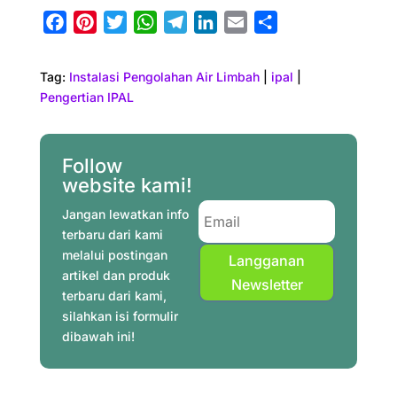
F
P
T
W
T
L
E
S
a
i
w
h
e
i
m
h
c
n
i
a
l
n
a
a
Tag:
Instalasi Pengolahan Air Limbah
|
ipal
|
e
t
t
t
e
k
i
r
Pengertian IPAL
b
e
t
s
g
e
l
e
o
r
e
A
r
d
o
e
r
p
a
I
Follow
website kami!
k
s
p
m
n
t
Jangan lewatkan info
terbaru dari kami
melalui postingan
Langganan
artikel dan produk
Newsletter
terbaru dari kami,
silahkan isi formulir
dibawah ini!