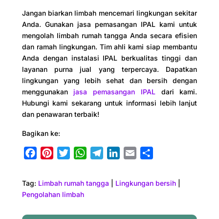
Jangan biarkan limbah mencemari lingkungan sekitar
Anda. Gunakan jasa pemasangan IPAL kami untuk
mengolah limbah rumah tangga Anda secara efisien
dan ramah lingkungan. Tim ahli kami siap membantu
Anda dengan instalasi IPAL berkualitas tinggi dan
layanan purna jual yang terpercaya. Dapatkan
lingkungan yang lebih sehat dan bersih dengan
menggunakan
jasa pemasangan IPAL
dari kami.
Hubungi kami sekarang untuk informasi lebih lanjut
dan penawaran terbaik!
Bagikan ke:
F
P
T
W
T
L
E
S
a
i
w
h
e
i
m
h
c
n
i
a
l
n
a
a
Tag:
Limbah rumah tangga
|
Lingkungan bersih
|
e
t
t
t
e
k
i
r
Pengolahan limbah
b
e
t
s
g
e
l
e
o
r
e
A
r
d