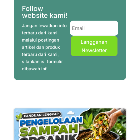
o
e
r
p
a
I
Follow
website kami!
k
s
p
m
n
t
Jangan lewatkan info
terbaru dari kami
melalui postingan
Langganan
artikel dan produk
Newsletter
terbaru dari kami,
silahkan isi formulir
dibawah ini!