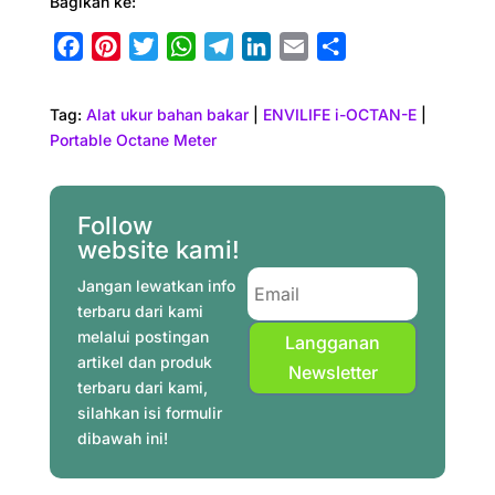
Bagikan ke:
F
P
T
W
T
L
E
S
a
i
w
h
e
i
m
h
c
n
i
a
l
n
a
a
Tag:
Alat ukur bahan bakar
|
ENVILIFE i-OCTAN-E
|
e
t
t
t
e
k
i
r
Portable Octane Meter
b
e
t
s
g
e
l
e
o
r
e
A
r
d
o
e
r
p
a
I
Follow
website kami!
k
s
p
m
n
t
Jangan lewatkan info
terbaru dari kami
melalui postingan
Langganan
artikel dan produk
Newsletter
terbaru dari kami,
silahkan isi formulir
dibawah ini!