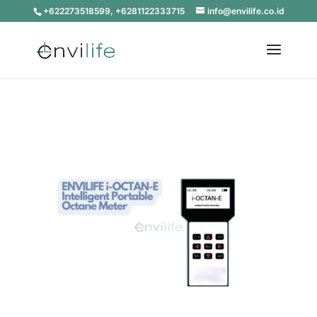
+622273518599, +6281122333715
info@envilife.co.id