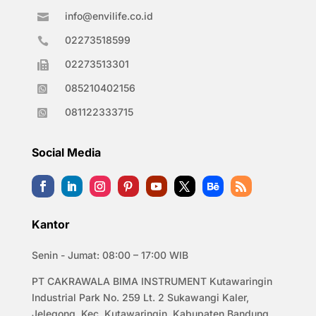
info@envilife.co.id

02273518599

02273513301

085210402156

081122333715

Social Media
Kantor
Senin - Jumat: 08:00 – 17:00 WIB
PT CAKRAWALA BIMA INSTRUMENT Kutawaringin
Industrial Park No. 259 Lt. 2 Sukawangi Kaler,
Jelegong, Kec. Kutawaringin, Kabupaten Bandung,