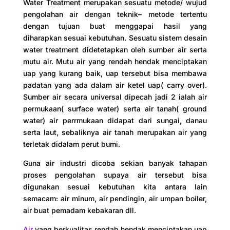
Water Treatment merupakan sesuatu metode/ wujud
pengolahan air dengan teknik– metode tertentu
dengan tujuan buat menggapai hasil yang
diharapkan sesuai kebutuhan. Sesuatu sistem desain
water treatment didetetapkan oleh sumber air serta
mutu air. Mutu air yang rendah hendak menciptakan
uap yang kurang baik, uap tersebut bisa membawa
padatan yang ada dalam air ketel uap( carry over).
Sumber air secara universal dipecah jadi 2 ialah air
permukaan( surface water) serta air tanah( ground
water) air perrmukaan didapat dari sungai, danau
serta laut, sebaliknya air tanah merupakan air yang
terletak didalam perut bumi.
Guna air industri dicoba sekian banyak tahapan
proses pengolahan supaya air tersebut bisa
digunakan sesuai kebutuhan kita antara lain
semacam: air minum, air pendingin, air umpan boiler,
air buat pemadam kebakaran dll.
Air
yang berkualitas rendah hendak menciptakan uap