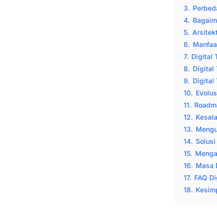
3.
Perbeda
4.
Bagaima
5.
Arsitek
6.
Manfaat
7.
Digital
8.
Digital
9.
Digital
10.
Evolus
11.
Roadma
12.
Kesal
13.
Menguk
14.
Solusi
15.
Menga
16.
Masa D
17.
FAQ Di
18.
Kesim