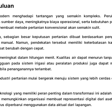
uluan
modern menghadapi tantangan yang semakin kompleks. Perub
 sumber daya, meningkatnya biaya operasional, serta kebutuhan 
 membuat metode pertanian konvensional akan semakin sulit.
u, sebagian besar keputusan pertanian dibuat berdasarkan pe
manual. Namun, pendekatan tersebut memiliki keterbatasan ka
pat berubah dengan cepat.
eningkat dalam hitungan menit. Kualitas air dapat menurun tanp
angguan pada sistem irigasi atau peralatan produksi juga dapat
bila penanganannya terlambat.
industri pertanian mulai bergerak menuju sistem yang lebih cerdas
eknologi yang memiliki peran penting dalam transformasi ini adalah 
i memungkinkan organisasi membuat representasi digital dari ase
erus diperbarui menggunakan data aktual dari lapangan.