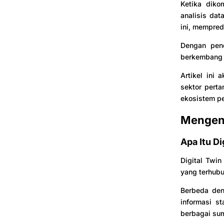
Ketika dikom
analisis da
ini, mempred
Dengan pend
berkembang m
Artikel ini
sektor pert
ekosistem pe
Mengena
Apa Itu Di
Digital Twin
yang terhubu
Berbeda den
informasi st
berbagai sum