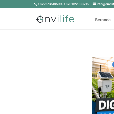
+622273518599, +6281122333715
info@envili
Beranda