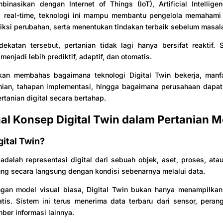
binasikan dengan Internet of Things (IoT), Artificial Intellige
ta real-time, teknologi ini mampu membantu pengelola memahami 
iksi perubahan, serta menentukan tindakan terbaik sebelum masala
ekatan tersebut, pertanian tidak lagi hanya bersifat reaktif. 
enjadi lebih prediktif, adaptif, dan otomatis.
 akan membahas bagaimana teknologi Digital Twin bekerja, manf
anian, tahapan implementasi, hingga bagaimana perusahaan dap
rtanian digital secara bertahap.
l Konsep Digital Twin dalam Pertanian 
gital Twin?
 adalah representasi digital dari sebuah objek, aset, proses, atau
ng secara langsung dengan kondisi sebenarnya melalui data.
gan model visual biasa, Digital Twin bukan hanya menampilkan
atis. Sistem ini terus menerima data terbaru dari sensor, peran
ber informasi lainnya.