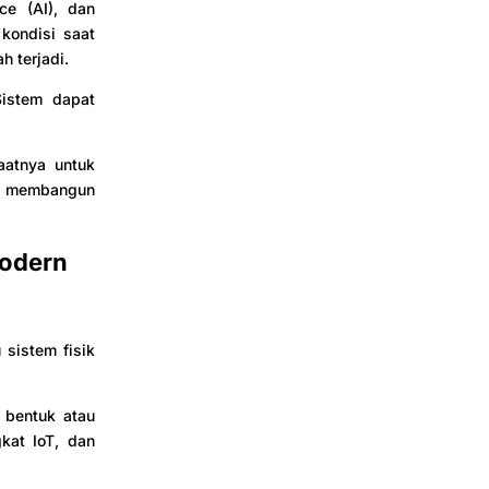
nce (AI), dan
kondisi saat
h terjadi.
Sistem dapat
aatnya untuk
at membangun
Modern
 sistem fisik
 bentuk atau
gkat IoT, dan