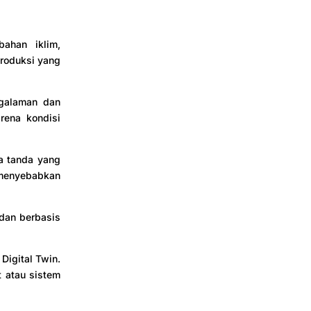
ahan iklim,
produksi yang
ngalaman dan
rena kondisi
a tanda yang
 menyebabkan
 dan berbasis
Digital Twin.
t atau sistem