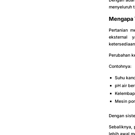
menyeluruh t
Mengapa T
Pertanian me
eksternal 
ketersediaan
Perubahan k
Contohnya:
Suhu kand
pH air be
Kelembap
Mesin pom
Dengan siste
Sebaliknya,
lebih awal me