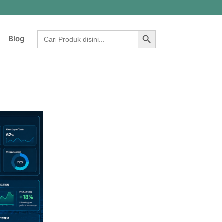
Search Button
Search
Blog
for: