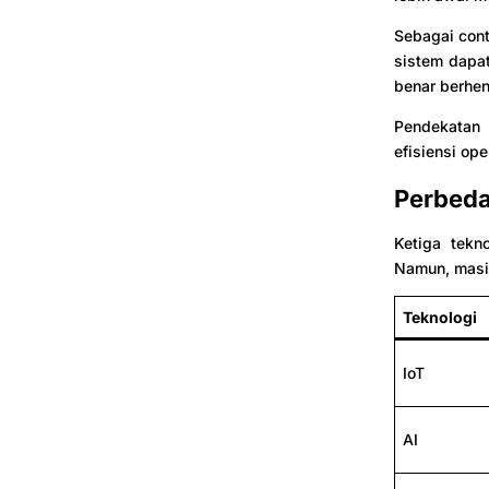
Sebagai cont
sistem dapa
benar berhen
Pendekatan 
efisiensi ope
Perbedaa
Ketiga tekn
Namun, masi
Teknologi
IoT
AI