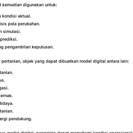
t kemudian digunakan untuk:
kondisi aktual.
sis pola perubahan.
 simulasi.
rediksi.
g pengambilan keputusan.
 pertanian, objek yang dapat dibuatkan model digital antara lain:
tanian.
se.
gasi.
ernak.
didaya.
tanian.
ergi pendukung.
a model digital, pengelola dapat memahami kondisi operasional 