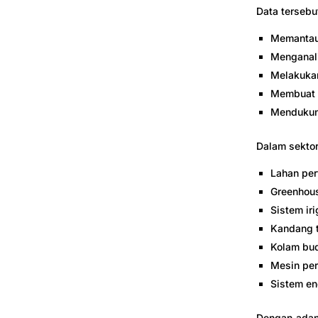
Data tersebu
Memantau 
Menganali
Melakukan
Membuat p
Mendukun
Dalam sektor
Lahan per
Greenhou
Sistem iri
Kandang t
Kolam bu
Mesin per
Sistem en
Dengan adany