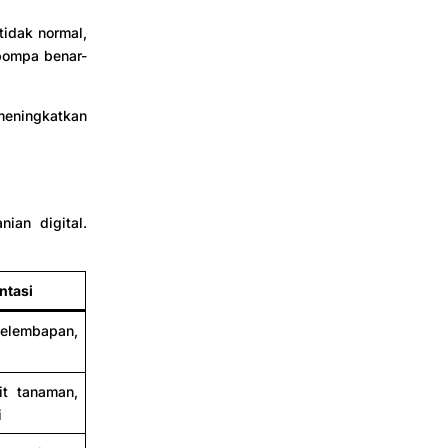
tidak normal,
pompa benar-
meningkatkan
ian digital.
ntasi
elembapan,
it tanaman,
i