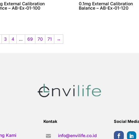
g External Calibration
0.1mg External Calibration
nce – AB-Ex-01-100
Balance – AB-Ex-01-120
3
4
…
69
70
71
→
Kontak
Social Medi
ng Kami
info@envilife.co.id
