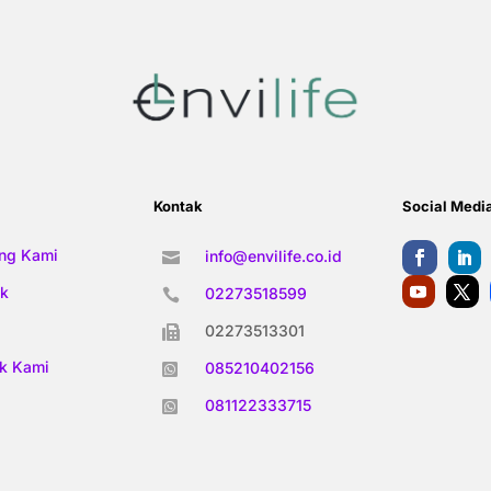
Kontak
Social Medi
ng Kami
info@envilife.co.id

k
02273518599

02273513301

k Kami
085210402156

081122333715
