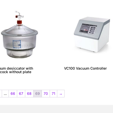
um desiccator with
VC100 Vacuum Controller
cock without plate
…
66
67
68
69
70
71
→