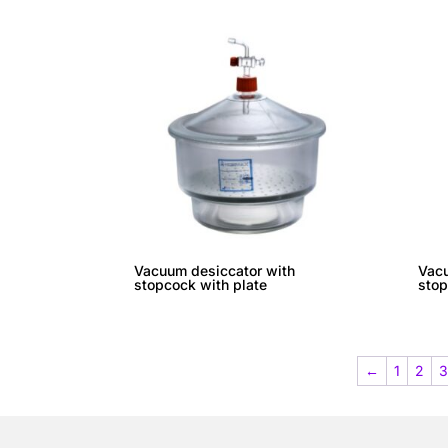
Vacuum desiccator with
Vacu
stopcock with plate
stop
←
1
2
3