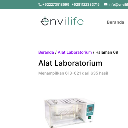
+622273518599, +6281122333715
info@envili
Beranda
Beranda
/
Alat Laboratorium
/ Halaman 69
Alat Laboratorium
Menampilkan 613–621 dari 635 hasil