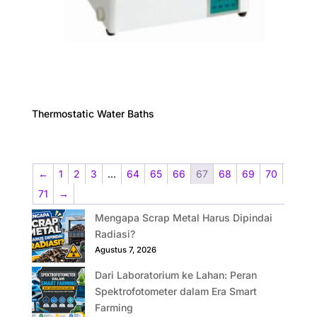
Thermostatic Water Baths
←
1
2
3
…
64
65
66
67
68
69
70
71
→
Mengapa Scrap Metal Harus Dipindai
Radiasi?
Agustus 7, 2026
Dari Laboratorium ke Lahan: Peran
Spektrofotometer dalam Era Smart
Farming