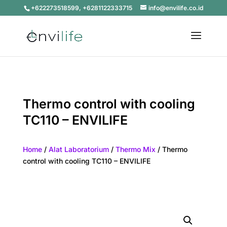
+622273518599, +6281122333715
info@envilife.co.id
Thermo control with cooling
TC110 – ENVILIFE
Home
/
Alat Laboratorium
/
Thermo Mix
/ Thermo
control with cooling TC110 – ENVILIFE