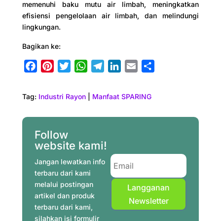
memenuhi baku mutu air limbah, meningkatkan
efisiensi pengelolaan air limbah, dan melindungi
lingkungan.
Bagikan ke:
F
P
T
W
T
L
E
S
a
i
w
h
e
i
m
h
c
n
i
a
l
n
a
a
Tag:
Industri Rayon
|
Manfaat SPARING
e
t
t
t
e
k
i
r
b
e
t
s
g
e
l
e
o
r
e
A
r
d
Follow
o
e
r
p
a
I
website kami!
k
s
p
m
n
Jangan lewatkan info
t
terbaru dari kami
melalui postingan
Langganan
artikel dan produk
Newsletter
terbaru dari kami,
silahkan isi formulir