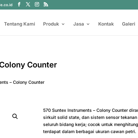
fe.co.id
Tentang Kami
Produk
Jasa
Kontak
Galeri
 Colony Counter
ents – Colony Counter
570 Suntex Instruments – Colony Counter d
sirkuit solid state, dan sistem sensor tekan
seluruh bidang kerja; cocok untuk menghitun
terdapat dalam berbagai ukuran cawan petri.