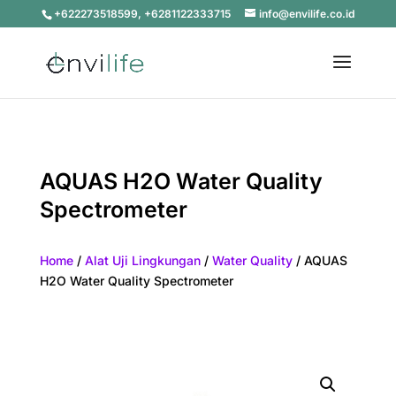
+622273518599, +6281122333715
info@envilife.co.id
AQUAS H2O Water Quality
Spectrometer
Home
/
Alat Uji Lingkungan
/
Water Quality
/ AQUAS
H2O Water Quality Spectrometer