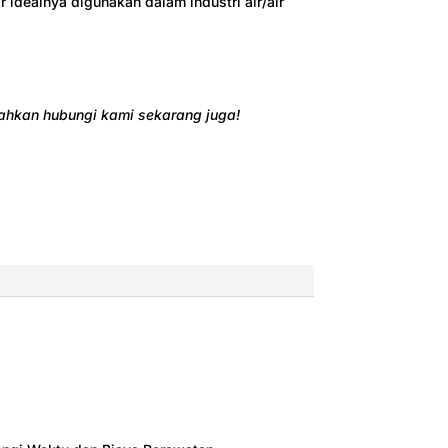
r idealnya digunakan dalam industri air/air
ilahkan hubungi kami sekarang juga!