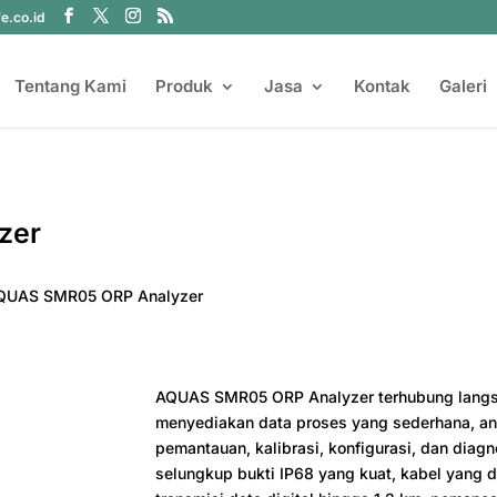
fe.co.id
Tentang Kami
Produk
Jasa
Kontak
Galeri
zer
QUAS SMR05 ORP Analyzer
AQUAS SMR05 ORP Analyzer terhubung langsu
menyediakan data proses yang sederhana, a
pemantauan, kalibrasi, konfigurasi, dan diag
selungkup bukti IP68 yang kuat, kabel yang d