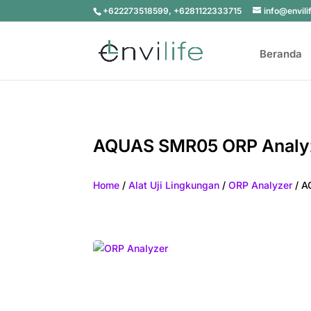
+622273518599, +6281122333715
info@envili
Beranda
AQUAS SMR05 ORP Analy
Home
/
Alat Uji Lingkungan
/
ORP Analyzer
/ A