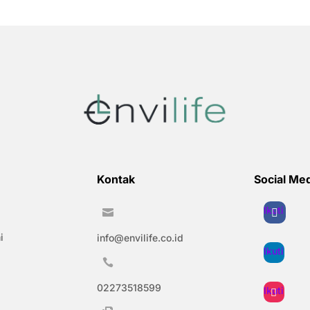
Kontak
Social Me
Ikuti

i
info@envilife.co.id
Ikuti

02273518599
Ikuti