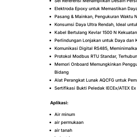
Sel Referensi Menampilkan Desain Per
Elektroda Epoxy untuk Memastikan Day
Pasang & Mainkan, Pengukuran Waktu N
Konsumsi Daya Ultra Rendah, Ideal untu
Kabel Bertulang Kevlar 1500 N Kekuatan
Perlindungan Lonjakan untuk Daya dan
Komunikasi Digital RS485, Meminimalka
Protokol Modbus RTU Standar, Terhubu
Memori Onboard Memungkinkan Pengguna
Bidang
Alat Perangkat Lunak AQCFG untuk Peman
Sertifikasi Bukti Peledak IECEx/ATEX Ex 
Aplikasi:
Air minum
air permukaan
air tanah