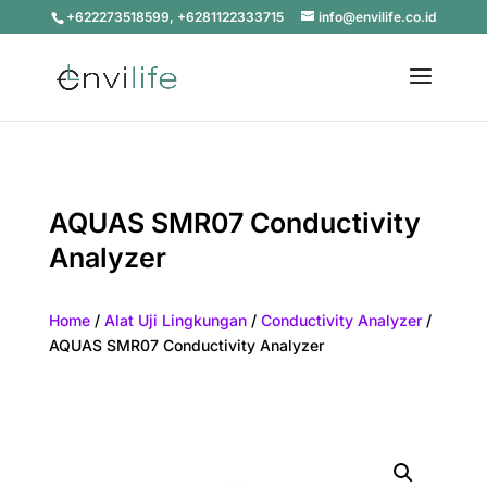
+622273518599, +6281122333715
info@envilife.co.id
AQUAS SMR07 Conductivity
Analyzer
Home
/
Alat Uji Lingkungan
/
Conductivity Analyzer
/
AQUAS SMR07 Conductivity Analyzer