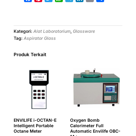
a
i
w
h
e
i
m
h
c
n
i
a
l
n
a
a
e
t
t
t
e
k
i
r
b
e
t
s
g
e
l
e
Kategori:
Alat Laboratorium
,
Glassware
o
r
e
A
r
d
Tag:
Aspirator Glass
o
e
r
p
a
I
k
s
p
m
n
Produk Terkait
t
ENVILIFE i-OCTAN-E
Oxygen Bomb
Intelligent Portable
Calorimeter Full
Octane Meter
Automatic Envilife OBC-