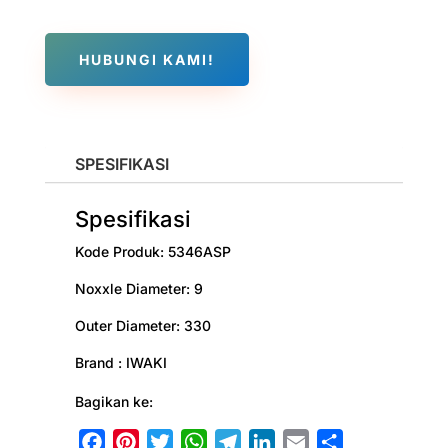
HUBUNGI KAMI!
SPESIFIKASI
Spesifikasi
Kode Produk:
5346ASP
Noxxle Diameter:
9
Outer Diameter:
330
Brand :
IWAKI
Bagikan ke:
F
P
T
W
T
L
E
S