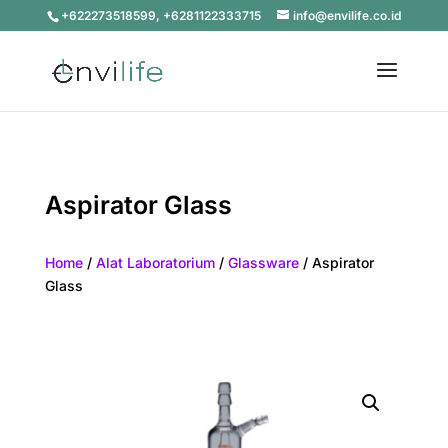
+622273518599, +6281122333715
info@envilife.co.id
Aspirator Glass
Home
/
Alat Laboratorium
/
Glassware
/ Aspirator
Glass