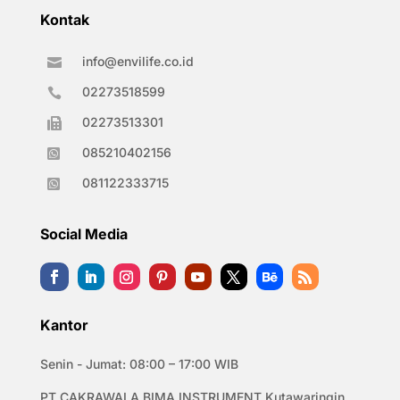
Kontak
info@envilife.co.id

02273518599

02273513301

085210402156

081122333715

Social Media
Kantor
Senin - Jumat: 08:00 – 17:00 WIB
PT CAKRAWALA BIMA INSTRUMENT Kutawaringin