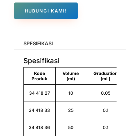
HUBUNGI KAMI!
SPESIFIKASI
Spesifikasi
Kode
Volume
Graduation
Bra
Produk
(ml)
(mL)
NOR
34 418 27
10
0.05
X
NOR
34 418 33
25
0.1
X
NOR
34 418 36
50
0.1
X