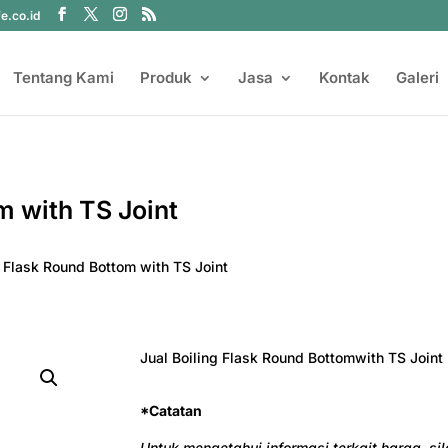
fe.co.id
Tentang Kami
Produk
Jasa
Kontak
Galeri
m with TS Joint
g Flask Round Bottom with TS Joint
Jual Boiling Flask Round Bottomwith TS Joint
*Catatan
Untuk mengetahui informasi terkait harga, s