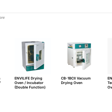
are
n
ENVILIFE Drying
CB-1BCII Vacuum
EN
/
Oven / Incubator
Drying Oven
Te
(Double Function)
O