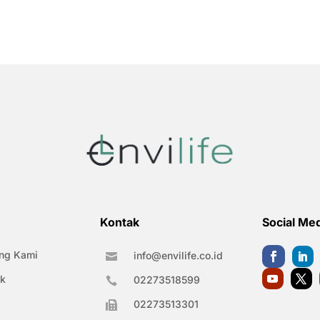
Kontak
Social Me
ng Kami
info@envilife.co.id

k
02273518599

02273513301
