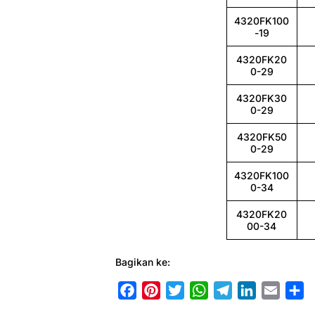
4320FK100
-19
4320FK20
0-29
4320FK30
0-29
4320FK50
0-29
4320FK100
0-34
4320FK20
00-34
Bagikan ke:
F
P
T
W
T
L
E
S
a
i
w
h
e
i
m
h