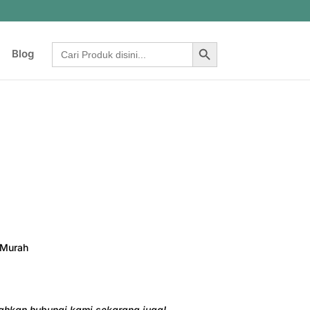
Search Button
Search
Blog
for:
 Murah
ilahkan hubungi kami sekarang juga!