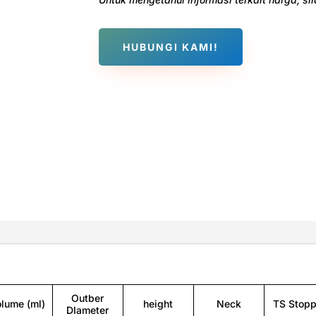
HUBUNGI KAMI!
Outber
lume (ml)
height
Neck
TS Stopp
DIameter