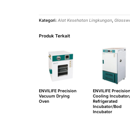
c
n
i
a
l
n
a
a
e
t
t
t
e
k
i
r
b
e
t
s
g
e
l
e
Kategori:
Alat Kesehatan Lingkungan
,
Glassw
o
r
e
A
r
d
o
e
r
p
a
I
Produk Terkait
k
s
p
m
n
t
ENVILIFE Precision
ENVILIFE Precisio
Vacuum Drying
Cooling Incubator
Oven
Refrigerated
Incubator/Bod
Incubator