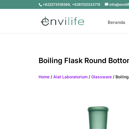
+622273518599, +6281122333715
info@envili
Beranda
Boiling Flask Round Botto
Home
/
Alat Laboratorium
/
Glassware
/ Boilin