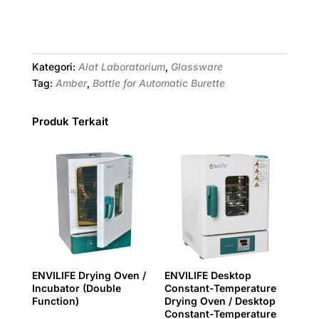
a
i
w
h
e
i
m
h
c
n
i
a
l
n
a
a
e
t
t
t
e
k
i
r
b
e
t
s
g
e
l
e
Kategori:
Alat Laboratorium
,
Glassware
o
r
e
A
r
d
Tag:
Amber
,
Bottle for Automatic Burette
o
e
r
p
a
I
k
s
p
m
n
Produk Terkait
t
ENVILIFE Drying Oven /
ENVILIFE Desktop
Incubator (Double
Constant-Temperature
Function)
Drying Oven / Desktop
Constant-Temperature