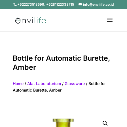
+622273518599, +6281122333715
info@envilife.co.id
Bottle for Automatic Burette,
Amber
Home
/
Alat Laboratorium
/
Glassware
/ Bottle for
Automatic Burette, Amber