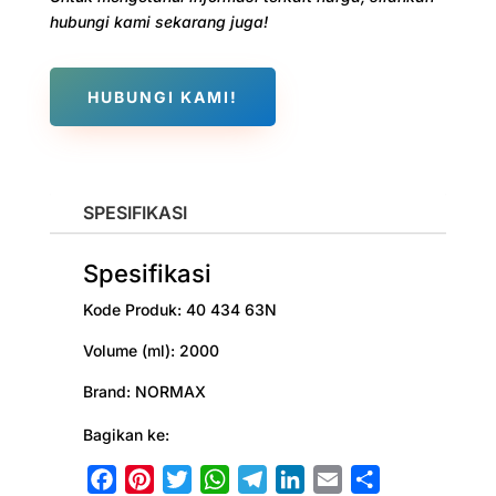
hubungi kami sekarang juga!
HUBUNGI KAMI!
SPESIFIKASI
Spesifikasi
Kode Produk:
40 434 63N
Volume (ml):
2000
Brand:
NORMAX
Bagikan ke:
F
P
T
W
T
L
E
S