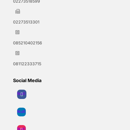
02273518599

02273513301

085210402156

081122333715
Social Media
Ikuti
Ikuti
Ikuti