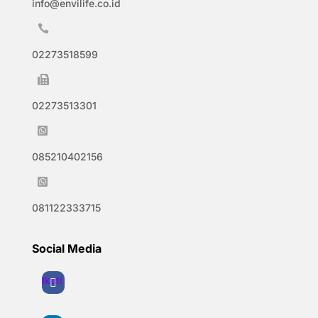
info@envilife.co.id

02273518599

02273513301

085210402156

081122333715
Social Media
Ikuti