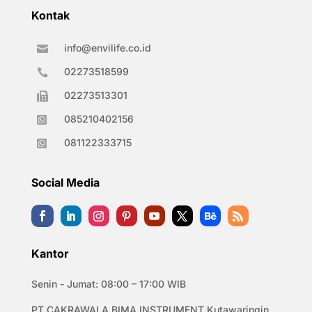
Kontak
info@envilife.co.id

02273518599

02273513301

085210402156

081122333715

Social Media
Kantor
Senin - Jumat: 08:00 – 17:00 WIB
PT CAKRAWALA BIMA INSTRUMENT Kutawaringin