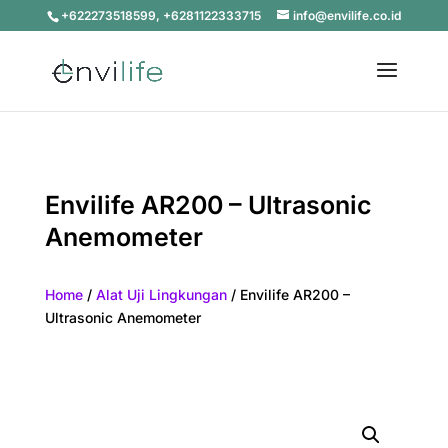
+622273518599, +6281122333715
info@envilife.co.id
Envilife AR200 – Ultrasonic
Anemometer
Home
/
Alat Uji Lingkungan
/ Envilife AR200 –
Ultrasonic Anemometer