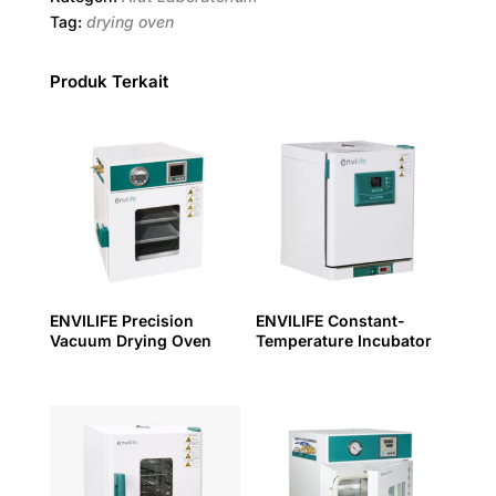
o
r
e
A
r
d
Tag:
drying oven
o
e
r
p
a
I
k
s
p
m
n
Produk Terkait
t
ENVILIFE Precision
ENVILIFE Constant-
Vacuum Drying Oven
Temperature Incubator