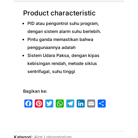
Product characteristic
PID atau pengontrol suhu program,
dengan sistem alarm suhu berlebih.
Pintu ganda memastikan bahwa
penggunaannya adalah
Sistem Udara Paksa, dengan kipas
kebisingan rendah, metode siklus
sentrifugal, suhu tinggi
Bagikan ke:
F
P
T
W
T
L
E
S
a
i
w
h
e
i
m
h
c
n
i
a
l
n
a
a
e
t
t
t
e
k
i
r
b
e
t
s
g
e
l
e
Kategori:
Alat Laboratorium