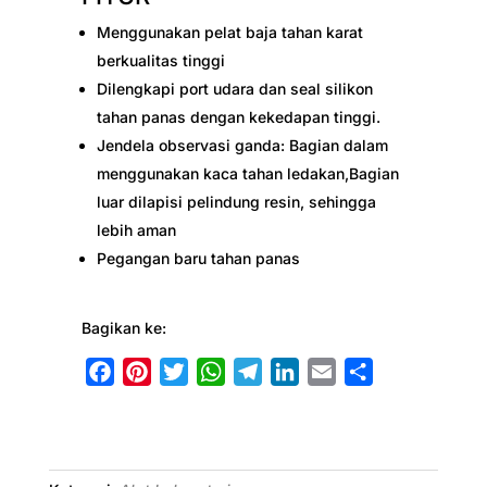
Menggunakan pelat baja tahan karat
berkualitas tinggi
Dilengkapi port udara dan seal silikon
tahan panas dengan kekedapan tinggi.
Jendela observasi ganda: Bagian dalam
menggunakan kaca tahan ledakan,Bagian
luar dilapisi pelindung resin, sehingga
lebih aman
Pegangan baru tahan panas
Bagikan ke:
F
P
T
W
T
L
E
S
a
i
w
h
e
i
m
h
c
n
i
a
l
n
a
a
e
t
t
t
e
k
i
r
b
e
t
s
g
e
l
e