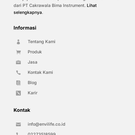
dari PT Cakrawala Bima Instrument.
Lihat
selengkapnya
.
Informasi
Tentang Kami

Produk

Jasa

Kontak Kami

Blog

Karir

Kontak
info@envilife.co.id

02273518599
