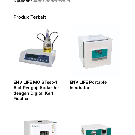
Kategori:
Alat Laboratorium
o
r
e
A
r
d
o
e
r
p
a
I
Produk Terkait
k
s
p
m
n
t
ENVILIFE MOISTest-1
ENVILIFE Portable
Alat Penguji Kadar Air
Incubator
dengan Digital Karl
Fischer