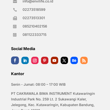
info@envilife.co.id

02273518599

02273513301

085210402156

081122333715

Social Media
Kantor
Senin - Jumat: 08:00 – 17:00 WIB
PT CAKRAWALA BIMA INSTRUMENT Kutawaringin
Industrial Park No. 259 Lt. 2 Sukawangi Kaler,
Jelegong, Kec. Kutawaringin, Kabupaten Bandung,