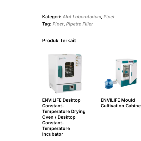
e
t
t
t
e
k
i
r
b
e
t
s
g
e
l
e
Kategori:
Alat Laboratorium
,
Pipet
Tag:
Pipet
,
Pipette Filler
o
r
e
A
r
d
o
e
r
p
a
I
k
s
p
m
n
Produk Terkait
t
ENVILIFE Desktop
ENVILIFE Mould
Constant-
Cultivation Cabine
Temperature Drying
Oven / Desktop
Constant-
Temperature
Incubator