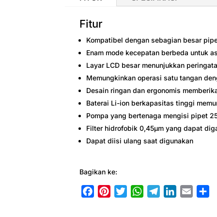
Fitur
Kompatibel dengan sebagian besar pipet
Enam mode kecepatan berbeda untuk as
Layar LCD besar menunjukkan peringata
Memungkinkan operasi satu tangan den
Desain ringan dan ergonomis memberi
Baterai Li-ion berkapasitas tinggi mem
Pompa yang bertenaga mengisi pipet 2
Filter hidrofobik 0,45μm yang dapat dig
Dapat diisi ulang saat digunakan
Bagikan ke:
F
P
T
W
T
L
E
S
a
i
w
h
e
i
m
h
c
n
i
a
l
n
a
a