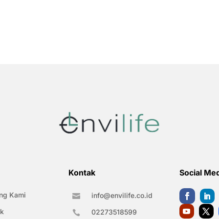
Kontak
Social Me
ng Kami
info@envilife.co.id

k
02273518599
