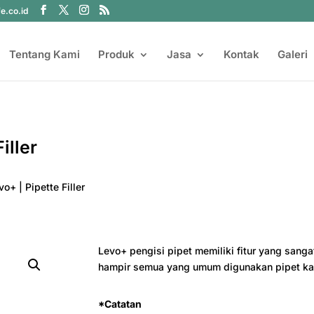
fe.co.id
Tentang Kami
Produk
Jasa
Kontak
Galeri
iller
o+ | Pipette Filler
Levo+ pengisi pipet memiliki fitur yang sang
hampir semua yang umum digunakan pipet kac
*Catatan