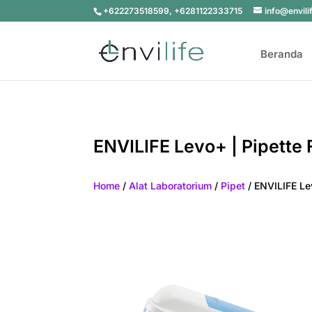
+622273518599, +6281122333715
info@envili
Beranda
ENVILIFE Levo+ | Pipette F
Home
/
Alat Laboratorium
/
Pipet
/ ENVILIFE Lev