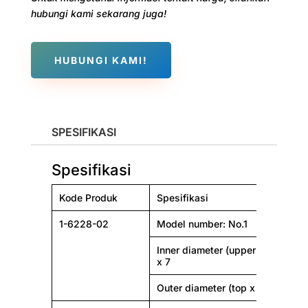
hubungi kami sekarang juga!
HUBUNGI KAMI!
SPESIFIKASI
Spesifikasi
Kode Produk
Spesifikasi
1-6228-02
Model number: No.1
Inner diameter (upper part x low
x 7
Outer diameter (top x bottom φmm