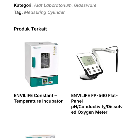
b
e
t
s
g
e
l
e
Kategori:
Alat Laboratorium
,
Glassware
o
r
e
A
r
d
Tag:
Measuring Cylinder
o
e
r
p
a
I
k
s
p
m
n
Produk Terkait
t
ENVILIFE Constant –
ENVILIFE FP-560 Flat-
Temperature Incubator
Panel
pH/Conductivity/Dissolv
ed Oxygen Meter