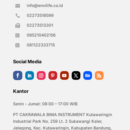
info@envilife.co.id

02273518599

02273513301

085210402156

081122333715

Social Media
Kantor
Senin - Jumat: 08:00 – 17:00 WIB
PT CAKRAWALA BIMA INSTRUMENT Kutawaringin
Industrial Park No. 259 Lt. 2 Sukawangi Kaler,
Jelegong, Kec. Kutawaringin, Kabupaten Bandung,