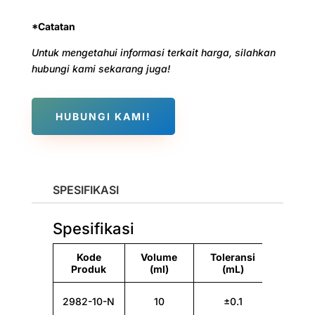
*Catatan
Untuk mengetahui informasi terkait harga, silahkan
hubungi kami sekarang juga!
HUBUNGI KAMI!
SPESIFIKASI
Spesifikasi
Kode
Volume
Toleransi
Grad
Produk
(ml)
(mL)
(
2982-10-N
10
±0.1
0