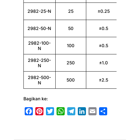
2982-25-N
25
±0.25
0
2982-50-N
50
±0.5
2982-100-
100
±0.5
N
2982-250-
250
±1.0
N
2982-500-
500
±2.5
N
Bagikan ke:
F
P
T
W
T
L
E
S
a
i
w
h
e
i
m
h
c
n
i
a
l
n
a
a
e
t
t
t
e
k
i
r