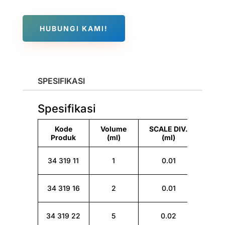
HUBUNGI KAMI!
SPESIFIKASI
Spesifikasi
Kode
Volume
SCALE DIV.
Bra
Produk
(ml)
(ml)
NOR
34 319 11
1
0.01
X
NOR
34 319 16
2
0.01
X
NOR
34 319 22
5
0.02
X