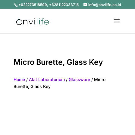
+622273518599, +6281122333715
info@envilife.co.id
Micro Burette, Glass Key
Home
/
Alat Laboratorium
/
Glassware
/ Micro
Burette, Glass Key