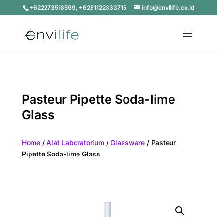
+622273518599, +6281122333715
info@envilife.co.id
Pasteur Pipette Soda-lime
Glass
Home
/
Alat Laboratorium
/
Glassware
/ Pasteur
Pipette Soda-lime Glass