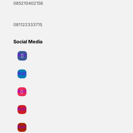
085210402156
081122333715
Social Media
Ikuti
Ikuti
Ikuti
Ikuti
Ikuti