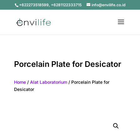
+622273518599, +6281122333715
info@envilife.co.id
Porcelain Plate for Desicator
Home
/
Alat Laboratorium
/ Porcelain Plate for
Desicator