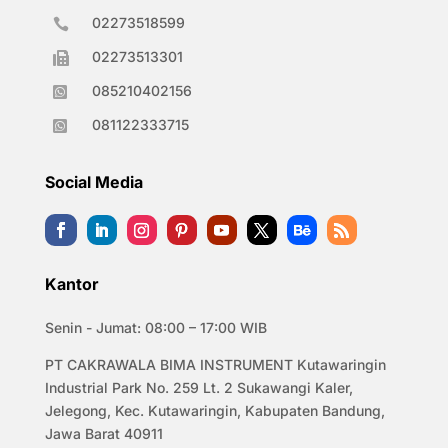
02273518599

02273513301

085210402156

081122333715

Social Media
Kantor
Senin - Jumat: 08:00 – 17:00 WIB
PT CAKRAWALA BIMA INSTRUMENT Kutawaringin
Industrial Park No. 259 Lt. 2 Sukawangi Kaler,
Jelegong, Kec. Kutawaringin, Kabupaten Bandung,
Jawa Barat 40911