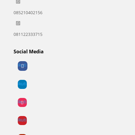

085210402156

081122333715
Social Media
Ikuti
Ikuti
Ikuti
Ikuti