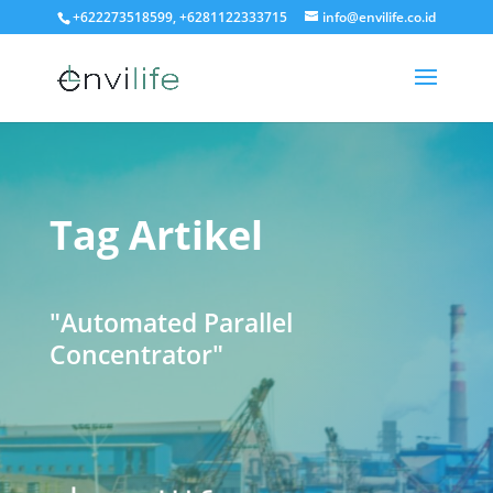
+622273518599, +6281122333715
info@envilife.co.id
Tag Artikel
"Automated Parallel
Concentrator"