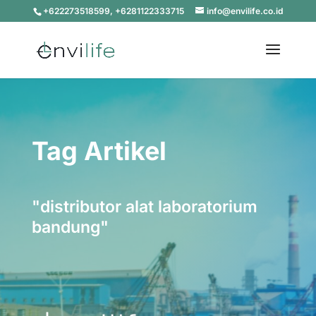
+622273518599, +6281122333715
info@envilife.co.id
Tag Artikel
"distributor alat laboratorium
bandung"