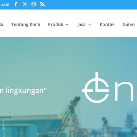
.co.id
da
Tentang Kami
Produk
Jasa
Kontak
Galeri
um lingkungan"