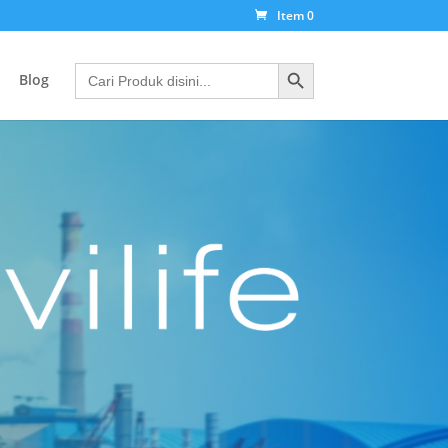
Item 0
Search Button
Search
Blog
for: