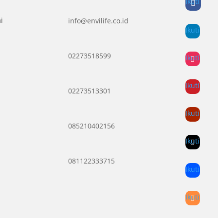
Ikuti
i
info@envilife.co.id
Ikuti
02273518599
Ikuti
Ikuti
02273513301
Ikuti
085210402156
Ikuti
081122333715
Ikuti
Ikuti