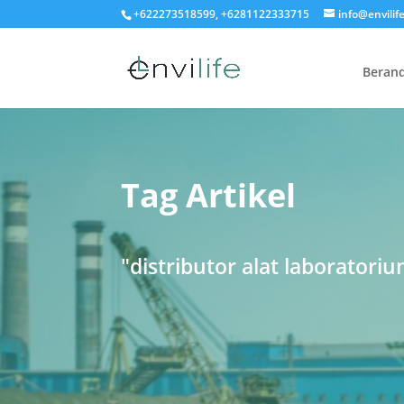
+622273518599, +6281122333715
info@envilife
Beran
Tag Artikel
"distributor alat laboratori