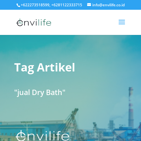
+622273518599, +6281122333715
info@envilife.co.id
Tag Artikel
"jual Dry Bath"